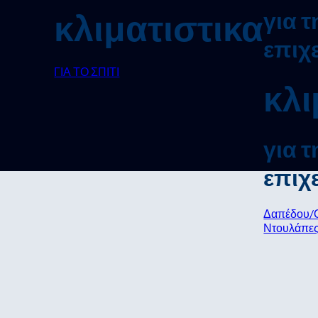
κλιματιστικα
για τ
επιχ
ΓΙΑ ΤΟ ΣΠΙΤΙ
κλι
για τ
επιχ
Δαπέδου/
Ντουλάπε